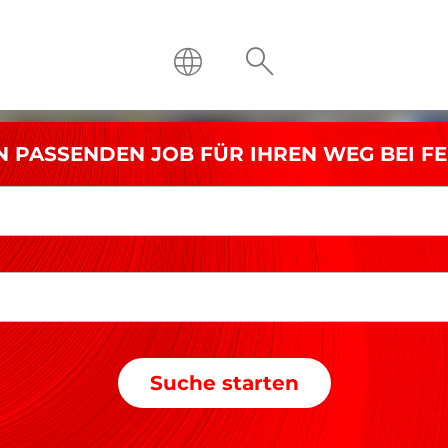
N PASSENDEN JOB FÜR IHREN WEG BEI F